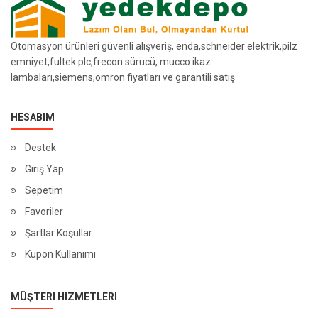
Otomasyon ürünleri güvenli alışveriş, enda,schneider elektrik,pilz
emniyet,fultek plc,frecon sürücü, mucco ikaz
lambaları,siemens,omron fiyatları ve garantili satış
HESABIM
Destek
Giriş Yap
Sepetim
Favoriler
Şartlar Koşullar
Kupon Kullanımı
MÜŞTERI HIZMETLERI