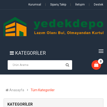
Kurumsal
|
Sipariş Takip
|
İletişim
|
Destek
KATEGORİLER
0
Anasayfa
Tüm Kategoriler
KATEGORİLER