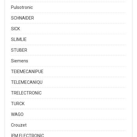
Pulsotronic
SCHNAIDER
SICK
SLİMLİE
STUBER
Siemens
TEIEMECANİPUE
TELEMECANİQU
TRELECTRONİC
TURCK
WAGO
Crouzet
İFM ELECTRONİC