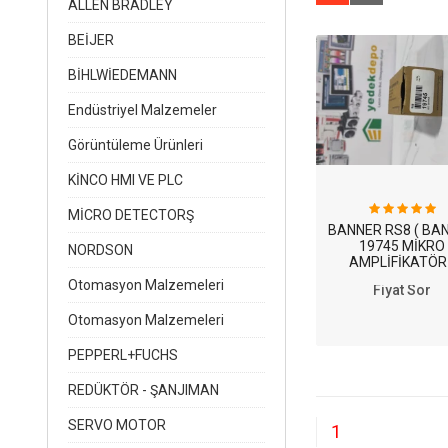
ALLEN BRADLEY
BEİJER
BİHLWİEDEMANN
Endüstriyel Malzemeler
Görüntüleme Ürünleri
KİNCO HMI VE PLC
MİCRO DETECTORŞ
BANNER RS8 ( BA
19745 MİKRO
NORDSON
AMPLİFİKATÖR 
Otomasyon Malzemeleri
Fiyat Sor
Otomasyon Malzemeleri
PEPPERL+FUCHS
REDÜKTÖR - ŞANJIMAN
SERVO MOTOR
1