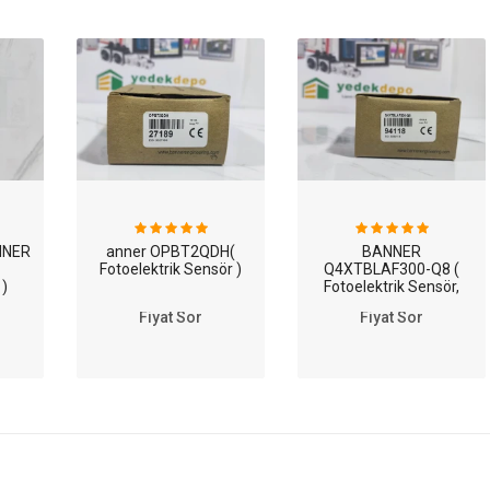
NNER
anner OPBT2QDH(
BANNER
Fotoelektrik Sensör )
Q4XTBLAF300-Q8 (
)
Fotoelektrik Sensör,
Lazer, 300mm Menzil,
Fiyat Sor
Fiyat Sor
30VDC, NPN/PNP, M12,
Q4X Serisi )