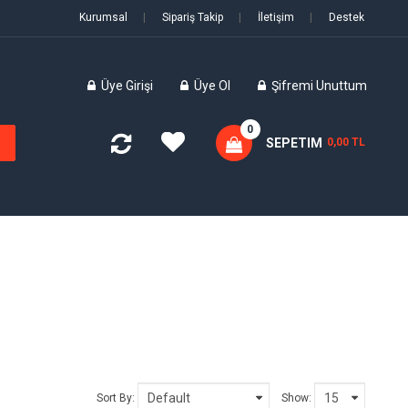
Kurumsal
|
Sipariş Takip
|
İletişim
|
Destek
Üye Girişi
Üye Ol
Şifremi Unuttum
0
SEPETIM
0,00 TL
Sort By:
Show: