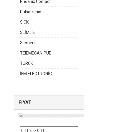
Phoenix Contact
Pulsotronic
SICK
SLİMLİE
Siemens
TEIEMECANİPUE
TURCK
İFM ELECTRONİC
FİYAT