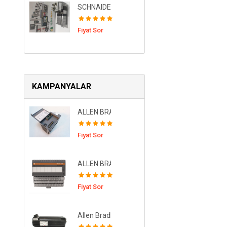
SCHNAIDER LEXIUM Entegre, BLDC MOTOR, P
Fiyat Sor
KAMPANYALAR
ALLEN BRADLEY-1746-P2-SLC500 G/Ç Modül
Fiyat Sor
ALLEN BRADLEY 1794-IF8IHNFXT FLEX Isolated 
Fiyat Sor
Allen Bradley 1326AB-B430G-S2L MOTOR,SER