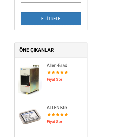
FİLİTRELE
ÖNE ÇIKANLAR
Allen-Bradley 1394-AM07 Axis Module 530/68
Fiyat Sor
ALLEN BRADLEY-1784-CF128 G/Ç Modülü
Fiyat Sor