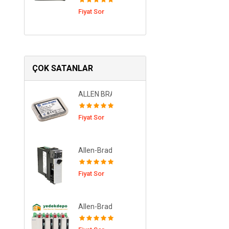
Fiyat Sor
ÇOK SATANLAR
ALLEN BRADLEY-1784-CF128 G/Ç Modülü
Fiyat Sor
Allen-Bradley 1756-L73K ControlLogix 5570 Pr
Fiyat Sor
Allen-Bradley 2094-BM03-S Kinetix 6000 Axis 