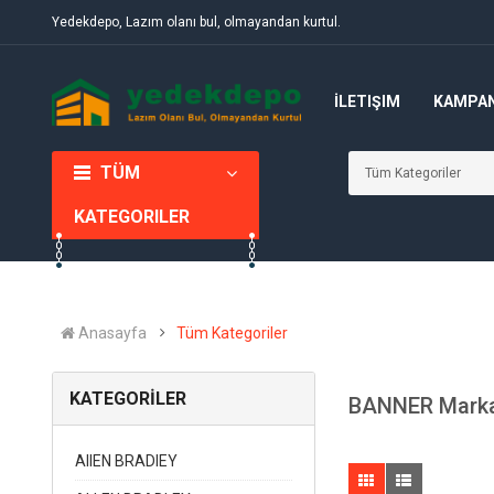
Yedekdepo, Lazım olanı bul, olmayandan kurtul.
İLETIŞIM
KAMPA
TÜM
KATEGORILER
Anasayfa
Tüm Kategoriler
KATEGORİLER
BANNER Markas
AIIEN BRADIEY