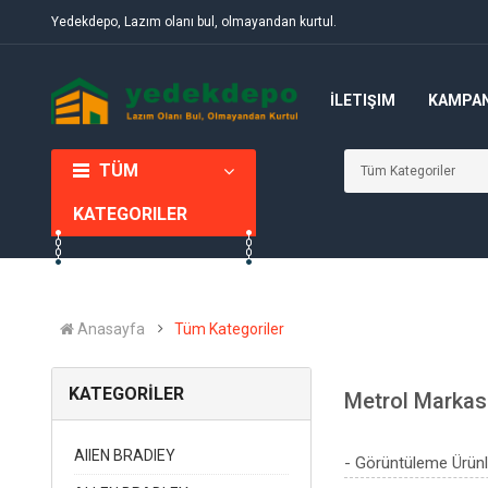
Yedekdepo, Lazım olanı bul, olmayandan kurtul.
İLETIŞIM
KAMPA
TÜM
KATEGORILER
Anasayfa
Tüm Kategoriler
KATEGORİLER
Metrol Markas
AIIEN BRADIEY
- Görüntüleme Ürünl