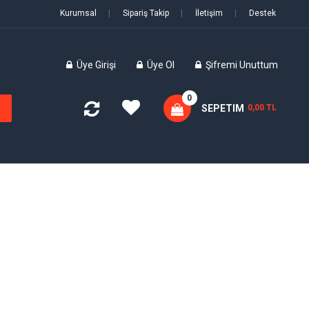
Kurumsal
|
Sipariş Takip
|
İletişim
|
Destek
Üye Girişi
Üye Ol
Şifremi Unuttum
0
SEPETIM
0,00 TL