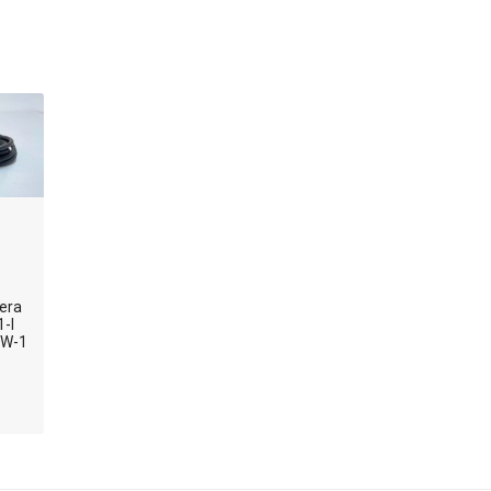
era
-I
VW-1