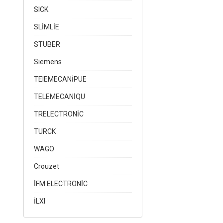
SICK
SLİMLİE
STUBER
Siemens
TEIEMECANİPUE
TELEMECANİQU
TRELECTRONİC
TURCK
WAGO
Crouzet
İFM ELECTRONİC
İLXI