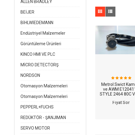
ALLEN BRADLEY
BEİJER
BİHLWİEDEMANN
Endüstriyel Malzemeler
Görüntüleme Ürünleri
KİNCO HMI VE PLC
MİCRO DETECTORŞ
NORDSON
Metrol Swict Kam
Otomasyon Malzemeleri
ve AWM E120411
STYLE 2464 80C 
Otomasyon Malzemeleri
SC KABLOSU
Fiyat Sor
PEPPERL+FUCHS
REDÜKTÖR - ŞANJIMAN
SERVO MOTOR