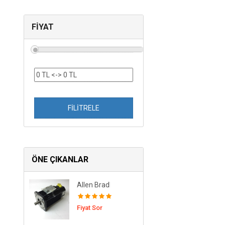
FİYAT
FİLİTRELE
ÖNE ÇIKANLAR
Allen Bradley 1326AS-B660E-21 AC Servo Mot
Fiyat Sor