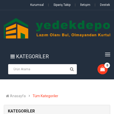
Kurumsal
|
Sipariş Takip
|
İletişim
|
Destek
KATEGORİLER
0
Anasayfa
Tüm Kategoriler
KATEGORİLER