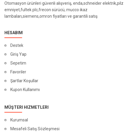
Otomasyon ürünleri güvenli alışveriş, enda,schneider elektrik,pilz
emniyet,fultek plc,frecon sürücü, mucco ikaz
lambaları,siemens,omron fiyatları ve garantili satış
HESABIM
Destek
Giriş Yap
Sepetim
Favoriler
Şartlar Koşullar
Kupon Kullanımı
MÜŞTERI HIZMETLERI
Kurumsal
Mesafeli Satış Sözleşmesi