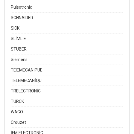
Pulsotronic
SCHNAIDER
SICK
SLİMLİE
STUBER
Siemens
TEIEMECANİPUE
TELEMECANİQU
TRELECTRONİC
TURCK
WAGO
Crouzet
İFM ELECTRONİC