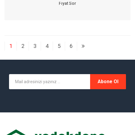
Fiyat Sor
1
2
3
4
5
6
Abone Ol