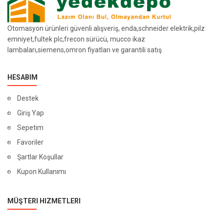
Otomasyon ürünleri güvenli alışveriş, enda,schneider elektrik,pilz
emniyet,fultek plc,frecon sürücü, mucco ikaz
lambaları,siemens,omron fiyatları ve garantili satış
HESABIM
Destek
Giriş Yap
Sepetim
Favoriler
Şartlar Koşullar
Kupon Kullanımı
MÜŞTERI HIZMETLERI