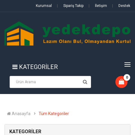
Kurumsal
|
Sipariş Takip
|
İletişim
|
Destek
KATEGORİLER
0
Anasayfa
Tüm Kategoriler
KATEGORİLER