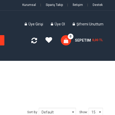
Kurumsal
|
Sipariş Takip
|
İletişim
|
Destek
Üye Girişi
Üye Ol
Şifremi Unuttum
0
SEPETIM
0,00 TL
Sort By:
Show: