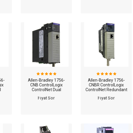
56-
Allen-Bradley 1756-
Allen-Bradley 1756-
ix
CNB ControlLogix
CNBR ControlLogix
l
ControlNet Dual
ControlNet Redundant
ant
Capacity Redundant
Media Bridge Module
Fiyat Sor
Fiyat Sor
ule
Media Bridge Module