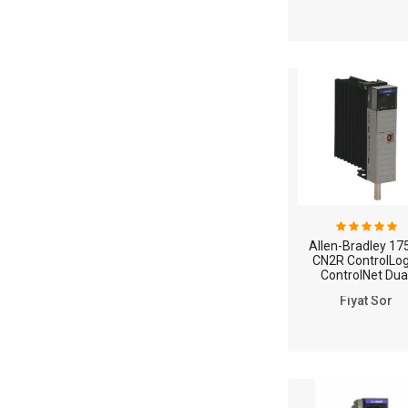
Allen-Bradley 17
CN2R ControlLog
ControlNet Dua
Capacity Redund
Fiyat Sor
Media Bridge Mod