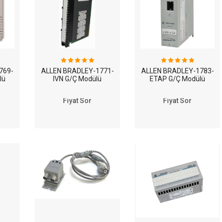
or 460V, 6.4nm, 5000-RPM
769-
ALLEN BRADLEY-1771-
ALLEN BRADLEY-1783-
lü
IVN G/Ç Modülü
ETAP G/Ç Modülü
Fiyat Sor
Fiyat Sor
t Module
ocessor, Conformal Coated
dule 400/460V, 48A Inverter