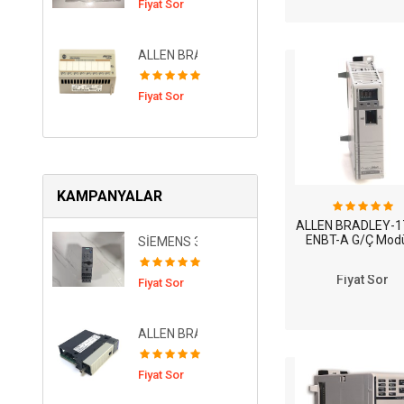
Fiyat Sor
ALLEN BRADLEY 1794-IR8 24Vdc RTD Input Mo
Fiyat Sor
KAMPANYALAR
ALLEN BRADLEY-1
ENBT-A G/Ç Mod
SİEMENS 3RA6120-1BB32 ( SIRIUS DİREKTART
Fiyat Sor
Fiyat Sor
ALLEN BRADLEY-1756-CNB-D G/Ç Modülü
Fiyat Sor