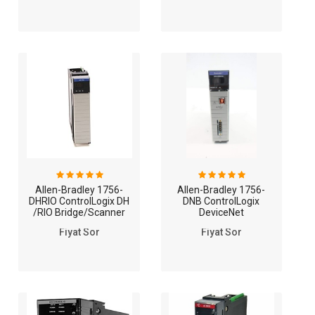
Module
Allen-Bradley 1756-
Allen-Bradley 1756-
DHRIO ControlLogix DH
DNB ControlLogix
/RIO Bridge/Scanner
DeviceNet
Module
Bridge/Scanner
Fiyat Sor
Fiyat Sor
Module