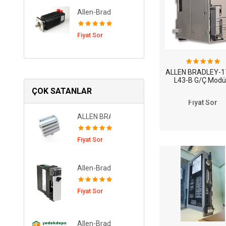
Allen-Bradley 1326AS-B440G-21 AC Servo Mot
Fiyat Sor
ALLEN BRADLEY-1
L43-B G/Ç Modü
ÇOK SATANLAR
Fiyat Sor
ALLEN BRADLEY 1794-IB16 24Vdc 16 Sink Inpu
Fiyat Sor
Allen-Bradley 1756-L74K ControlLogix 5570 Pr
Fiyat Sor
Allen-Bradley 2094-BM05 Kinetix 6000 Axis Mo