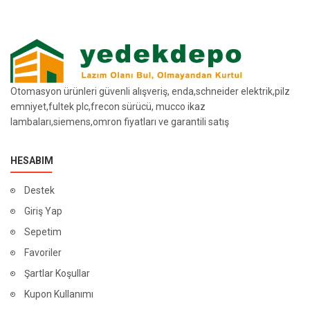
Otomasyon ürünleri güvenli alışveriş, enda,schneider elektrik,pilz
emniyet,fultek plc,frecon sürücü, mucco ikaz
lambaları,siemens,omron fiyatları ve garantili satış
HESABIM
Destek
Giriş Yap
Sepetim
Favoriler
Şartlar Koşullar
Kupon Kullanımı