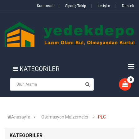
Kurumsal
|
Sipariş Takip
|
İletişim
|
Destek
KATEGORİLER
0
Anasayfa
Otomasyon Malzemeleri
PLC
KATEGORİLER