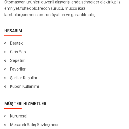
Otomasyon ürünleri güvenli alışveriş, enda,schneider elektrik,pilz
emniyet,fultek plc,frecon sürücü, mucco ikaz
lambaları,siemens,omron fiyatları ve garantili satış
HESABIM
Destek
Giriş Yap
Sepetim
Favoriler
Şartlar Koşullar
Kupon Kullanımı
MÜŞTERI HIZMETLERI
Kurumsal
Mesafeli Satış Sözleşmesi