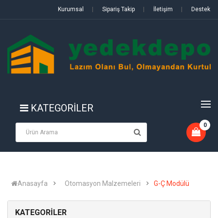
Kurumsal
|
Sipariş Takip
|
İletişim
|
Destek
KATEGORİLER
0
Anasayfa
Otomasyon Malzemeleri
G-Ç Modülü
KATEGORİLER