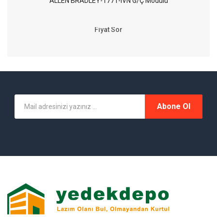
ALLEN BRADLEY-1771-IVN G/Ç Modülü
Fiyat Sor
Abone Ol